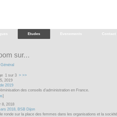
iques
Etudes
Evenements
Contact
oom sur...
Général
ge 1 sur 3
>
>>
 5, 2019
de 2019
féminisation des conseils d'administration en France.
us
]
 8, 2018
ars 2018, BSB Dijon
le ronde sur la place des femmes dans les organisations et la société