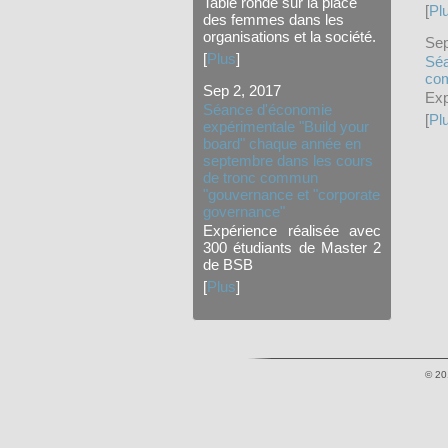
Table ronde sur la place
[
Pl
des femmes dans les
organisations et la société.
Sep
[
Plus
]
Séa
com
Sep 2, 2017
Exp
Séance d'économie
[
Pl
expérimentale "Build your
board" chaque année en
septembre dans les cours
de tronc commun
"gouvernance et "corporate
governance"
Expérience réalisée avec
300 étudiants de Master 2
de BSB
[
Plus
]
© 201