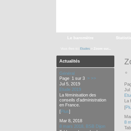
Le baromètre
Statist
Vous êtes ici:
Etudes
»
Zoom sur...
Z
Actualités
Général
Page 1 sur 3
>
>>
Jul 5, 2019
Pa
Etude 2019
Jul
La féminisation des
Etu
conseils d'administration
La 
en France.
[
Pl
[
Plus
]
Mar
Mar 8, 2018
8 m
8 mars 2018, BSB Dijon
Tab