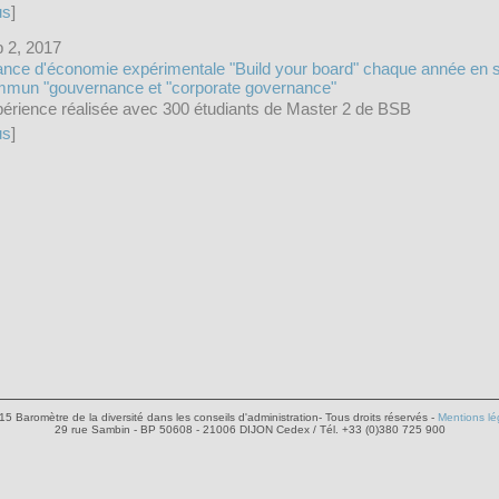
us
]
 2, 2017
nce d'économie expérimentale "Build your board" chaque année en s
mun "gouvernance et "corporate governance"
érience réalisée avec 300 étudiants de Master 2 de BSB
us
]
5 Baromètre de la diversité dans les conseils d'administration- Tous droits réservés -
Mentions lé
29 rue Sambin - BP 50608 - 21006 DIJON Cedex / Tél. +33 (0)380 725 900