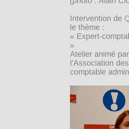
(photo : Alain Cl
Intervention de
Q
le thème :
« Expert-comptabl
»
Atelier animé pa
l’Association de
comptable admini