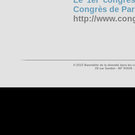
Le 1er congrès
Congrès de Pari
http://www.con
© 2015 Baromètre de la diversité dans les co
29 rue Sambin - BP 50608 -