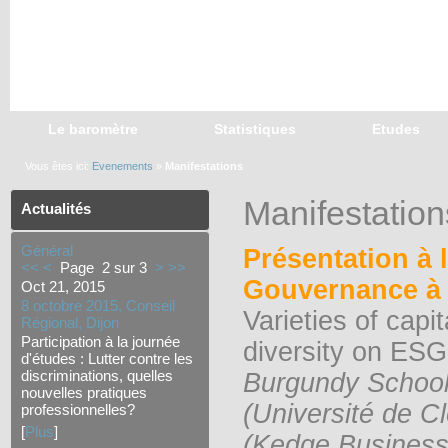
Le baromètre
Statistiques
Etudes
Vous êtes ici:
Evenements
»
Manifestations
Manifestation
Actualités
Général
Présentation à 
<<
<
Page 2 sur 3
>
>>
Gouvernance à T
Oct 21, 2015
8 octobre 2015, Conseil
Varieties of capi
Régional, Dijon
Participation à la journée
diversity on ES
d'études : Lutter contre les
discriminations, quelles
Burgundy School
nouvelles pratiques
(Université de C
professionnelles?
[
Plus
]
(Kedge Business