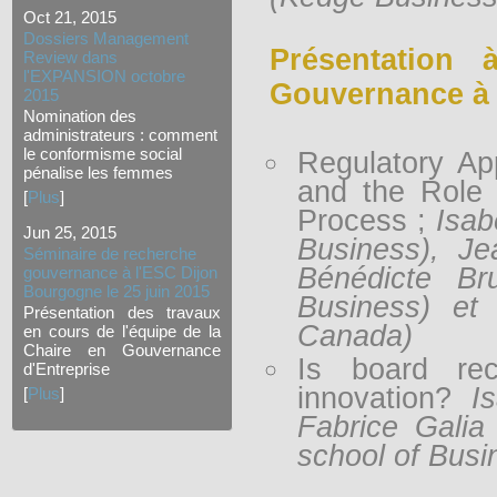
Oct 21, 2015
Dossiers Management
Présentation 
Review dans
l'EXPANSION octobre
Gouvernance à N
2015
Nomination des
administrateurs : comment
le conformisme social
Regulatory Ap
pénalise les femmes
and the Role 
[
Plus
]
Process ;
Isab
Jun 25, 2015
Business), Je
Séminaire de recherche
Bénédicte Br
gouvernance à l'ESC Dijon
Bourgogne le 25 juin 2015
Business) et
Présentation des travaux
Canada)
en cours de l'équipe de la
Chaire en Gouvernance
Is board rec
d'Entreprise
innovation?
I
[
Plus
]
Fabrice Gali
school of Busi