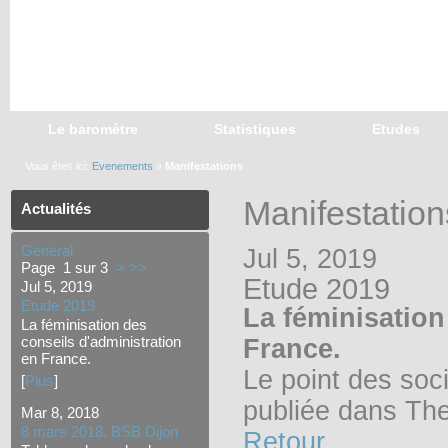
Le baromètre
Statistiques
Etudes
Vous êtes ici:
Evenements
»
Manifestations
Manifestation
Actualités
Général
Jul 5, 2019
Page 1 sur 3
>
>>
Etude 2019
Jul 5, 2019
Etude 2019
La féminisation
La féminisation des
conseils d'administration
France.
en France.
Le point des soc
[
Plus
]
publiée dans Th
Mar 8, 2018
8 mars 2018, BSB Dijon
Retour