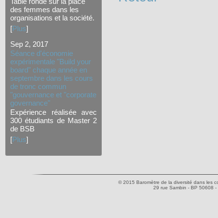
Table ronde sur la place
des femmes dans les
organisations et la société.
[
Plus
]
Sep 2, 2017
Séance d'économie
expérimentale "Build your
board" chaque année en
septembre dans les cours
de tronc commun
"gouvernance et "corporate
governance"
Expérience réalisée avec
300 étudiants de Master 2
de BSB
[
Plus
]
© 2015 Baromètre de la diversité dans les co
29 rue Sambin - BP 50608 -